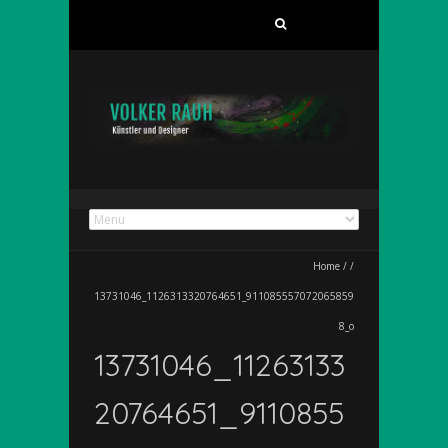
Suchen
nach:
Home
/
/
13731046_1126313320764651_911085557072065859
8_o
13731046_11263133
20764651_9110855